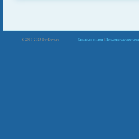
© 2013-2023 BuyDays.ru
Связаться с нами
|
Пользовательское сог