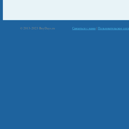
© 2013-2023 BuyDays.ru
Связаться с нами
|
Пользовательское сог