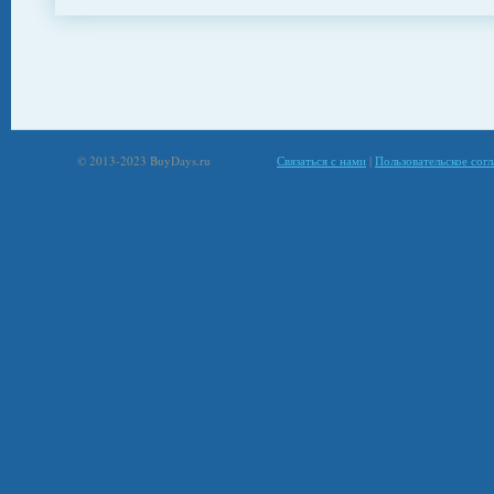
© 2013-2023 BuyDays.ru
Связаться с нами
|
Пользовательское сог