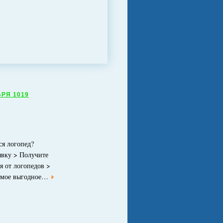
БРЯ 1019
ся логопед?
явку > Получите
я от логопедов >
амое выгодное…