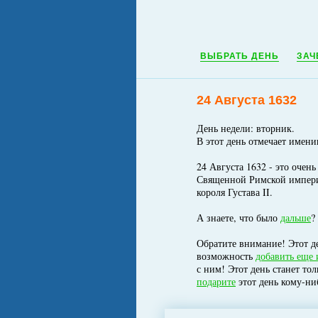
ВЫБРАТЬ ДЕНЬ
ЗАЧ
24 Августа 1632
День недели: вторник.
В этот день отмечает имен
24 Августа 1632 - это очен
Священной Римской империи
короля Густава II.
А знаете, что было
дальше
?
Обратите внимание! Этот де
возможность
добавить еще 
с ним! Этот день станет то
подарите
этот день кому-ни