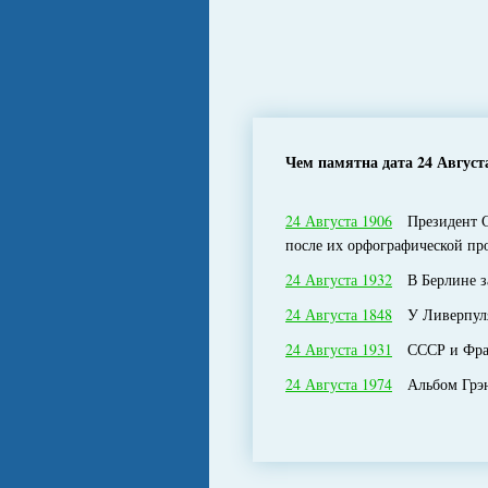
Чем памятна дата 24 Август
24 Августа 1906
Президент СШ
после их орфографической пр
24 Августа 1932
В Берлине за
24 Августа 1848
У Ливерпуля с
24 Августа 1931
СССР и Франц
24 Августа 1974
Альбом Грэнд 