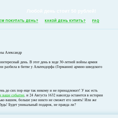
Любой день стоит 50 рублей!
ЕМ ПОКУПАТЬ ДЕНЬ?
КАКОЙ ДЕНЬ КУПИТЬ?
FAQ
ины Александр
ь интересный день. В этот день в ходе 30-летней войны армия
 разбила в битве у Альтендорфа (Германия) армию шведского
нь до сих пор еще так никому и не принадлежит! У вас есть
и ваше событие
, и 24 Августа 1632 навсегда останется в истории
лько вашим, больше уже никто не сможет его занять! Или же
будь! Будет уникальный подарок, не правда ли?