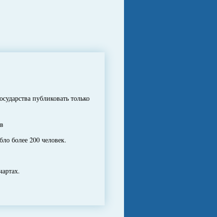
сударства публиковать только
ов
ло более 200 человек.
чартах.