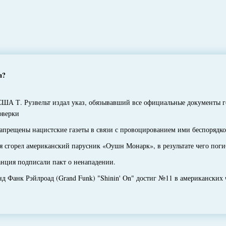
а?
А Т. Рузвельт издал указ, обязывавший все официальные документы го
оверки
прещены нацистские газеты в связи с провоцированием ими беспорядк
горел американский парусник «Оушн Монарк», в результате чего погиб
ия подписали пакт о ненападении.
Фанк Рэйлроад (Grand Funk) "Shinin' On" достиг №11 в американских 