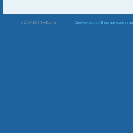
© 2013-2023 BuyDays.ru
Связаться с нами
|
Пользовательское сог