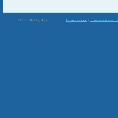
© 2013-2023 BuyDays.ru
Связаться с нами
|
Пользовательское сог