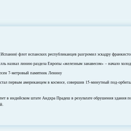
спания) флот испанских республиканцев разгромил эскадру франкисто
ь назвал линию раздела Европы «железным занавесом» – начало холо
сен 7-метровый памятник Ленину
тал первым американцем в космосе, совершив 15-минутный под-орбитал
т в индийском штате Андхра Прадеш в результате обрушения здания п
й.