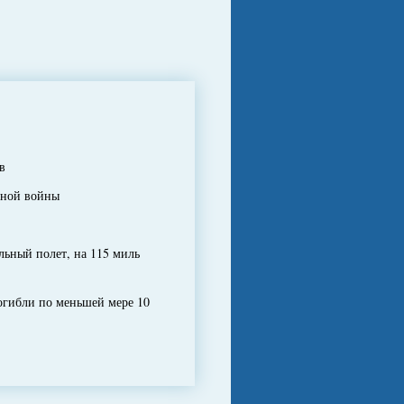
в
дной войны
ьный полет, на 115 миль
огибли по меньшей мере 10