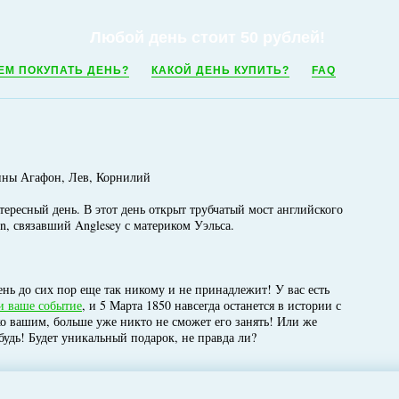
Любой день стоит 50 рублей!
ЕМ ПОКУПАТЬ ДЕНЬ?
КАКОЙ ДЕНЬ КУПИТЬ?
FAQ
ины Агафон, Лев, Корнилий
нтересный день. В этот день открыт трубчатый мост английского
n, связавший Anglesey с материком Уэльса.
нь до сих пор еще так никому и не принадлежит! У вас есть
и ваше событие
, и 5 Марта 1850 навсегда останется в истории с
ко вашим, больше уже никто не сможет его занять! Или же
будь! Будет уникальный подарок, не правда ли?