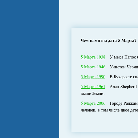
Чем памятна дата 5 Марта?
5 Марта 1938
У мыса Папос (И
5 Марта 1946
Уинстон Черчилл
5 Марта 1990
В Бухаресте сне
5 Марта 1961
Алан Shepherd с
выше Земли.
5 Марта 2006
Городе Раджампе
человек, в том числе двое дете