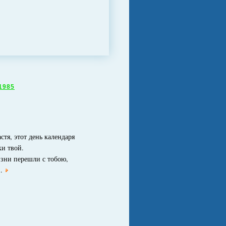
1985
тя, этот день календаря
ки твой.
зни перешли с тобою,
…