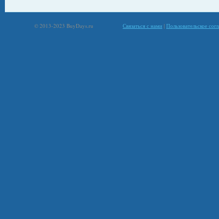
© 2013-2023 BuyDays.ru
Связаться с нами
|
Пользовательское сог