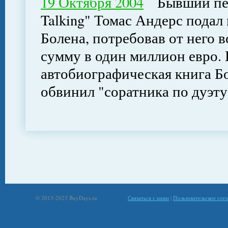
19 Октября 2004
Бывший певе
Talking" Томас Андерс подал 
Болена, потребовав от него 
сумму в один миллион евро.
автобиографическая книга Бо
обвинил "соратника по дуэт
© 2013-2023 BuyDays.ru
Связаться с нами
|
Пользовательское сог