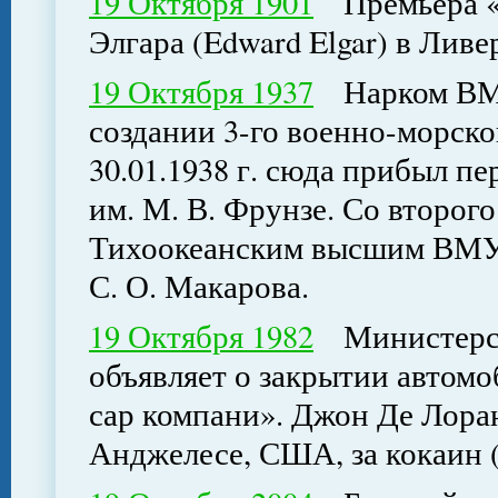
19 Октября 1901
Премьера «Т
Элгара (Edward Elgar) в Ливе
19 Октября 1937
Нарком ВМФ
создании 3-го военно-морско
30.01.1938 г. сюда прибыл п
им. М. В. Фрунзе. Со второго
Тихоокеанским высшим ВМУ. 
С. О. Макарова.
19 Октября 1982
Министерст
объявляет о закрытии автом
сар компани». Джон Де Лоран
Анджелесе, США, за кокаин (