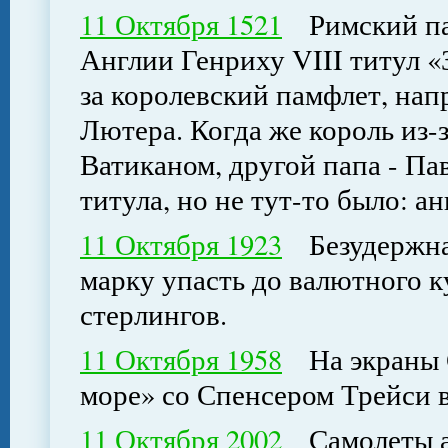
11 Октября 1521
Римский па
Англии Генриху VIII титул «З
за королевский памфлет, на
Лютера. Когда же король из-
Ватиканом, другой папа - Пав
титула, но не тут-то было: 
11 Октября 1923
Безудержная
марку упасть до валютного к
стерлингов.
11 Октября 1958
На экраны 
море» со Спенсером Трейси в
11 Октября 2002
Самолеты ан