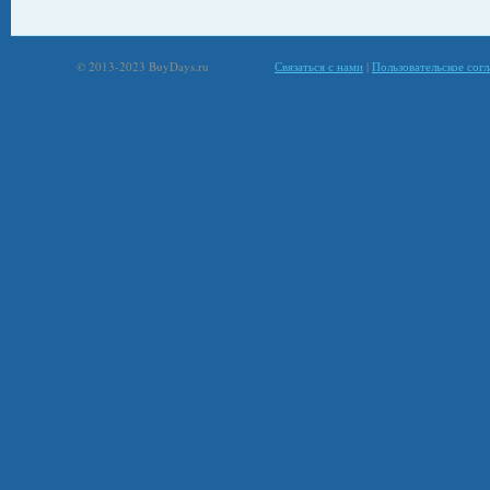
© 2013-2023 BuyDays.ru
Связаться с нами
|
Пользовательское сог