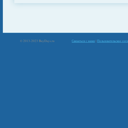
© 2013-2023 BuyDays.ru
Связаться с нами
|
Пользовательское сог