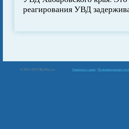
реагирования УВД задержив
© 2013-2023 BuyDays.ru
Связаться с нами
|
Пользовательское сог