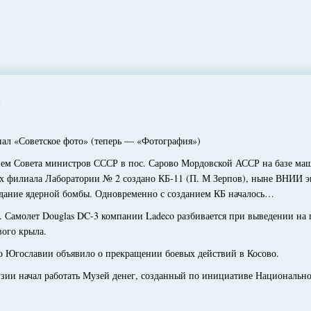
?
 «Советское фото» (теперь — «Фотография»)
 Совета министров СССР в пос. Сарово Мордовской АССР на базе маш
х филиала Лаборатории № 2 создано КБ-11 (П. М Зерпов), ныне ВНИИ 
дание ядерной бомбы. Одновременно с созданием КБ началось…
Самолет Douglas DC-3 компании Ladeco разбивается при выведении на п
вого крыла.
Югославии объявило о прекращении боевых действий в Косово.
ии начал работать Музей денег, созданный по инициативе Национально