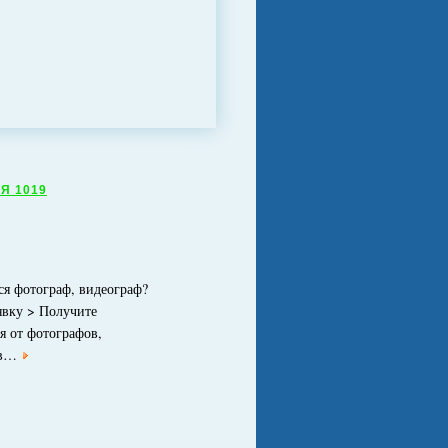
Я 1019
ся фотограф, видеограф?
явку > Получите
я от фотографов,
ов…