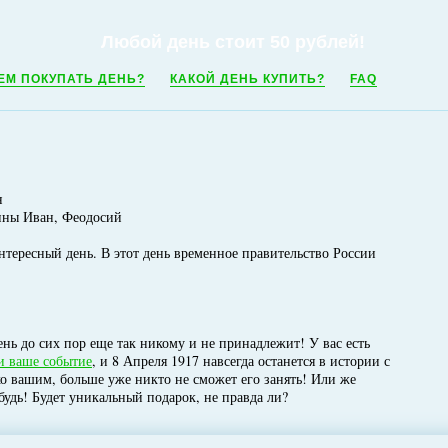
Любой день стоит 50 рублей!
ЕМ ПОКУПАТЬ ДЕНЬ?
КАКОЙ ДЕНЬ КУПИТЬ?
FAQ
н
ины Иван, Феодосий
интересный день. В этот день временное правительство России
нь до сих пор еще так никому и не принадлежит! У вас есть
и ваше событие
, и 8 Апреля 1917 навсегда останется в истории с
ко вашим, больше уже никто не сможет его занять! Или же
будь! Будет уникальный подарок, не правда ли?