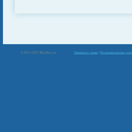
© 2013-2023 BuyDays.ru
Связаться с нами
|
Пользовательское сог