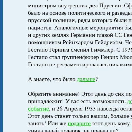
министром внутренних дел Пруссии. Сф
было на основе политического и разведы
прусской полиции, ряды которых были 
нацистов. Аналогичные мероприятия бы
и других землях Германии главой СС Ге
помощником Рейнхардом Гейдрихом. Чере
Гестапо Геринга сменил Гиммлер. С 193
Гестапо стал группенфюрер Генрих Мюл
Гестапо не регламентировалась никаким
А знаете, что было
дальше
?
Обратите внимание! Этот день до сих по
принадлежит! У вас есть возможность
д
событие
, и 26 Апреля 1933 навсегда ост
Этот день станет только вашим, больше 
занять! Или же
подарите
этот день кому-
уникальный подарок, не правда ли?