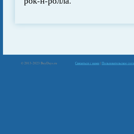
рок-н-ролла.
© 2013-2023 BuyDays.ru
Связаться с нами
|
Пользовательское сог