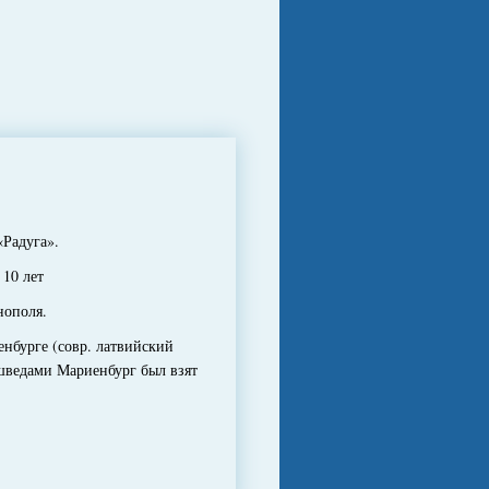
«Радуга».
10 лет
нополя.
нбурге (совр. латвийский
 шведами Мариенбург был взят