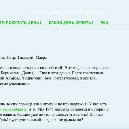
Любой день стоит 50 рублей!
ЕМ ПОКУПАТЬ ДЕНЬ?
КАКОЙ ДЕНЬ КУПИТЬ?
FAQ
ины Петр, Тимофей, Мавра
у несколько исторических событий. В этот день капитулировал
Борнхольм (Дания). . Еще в этот день в Праге советскими
ний Альфред Людвигович Бем, литературовед и критик,
щё до революции.
нь до сих пор еще так никому и не принадлежит! У вас есть
и ваше событие
, и 16 Мая 1945 навсегда останется в истории с
ко вашим, больше уже никто не сможет его занять! Или же
будь! Будет уникальный подарок, не правда ли?