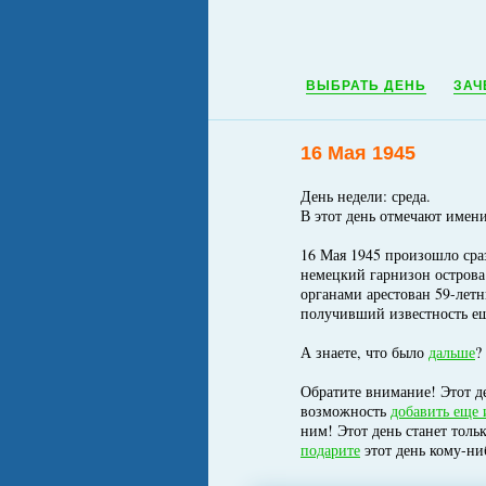
ВЫБРАТЬ ДЕНЬ
ЗАЧ
16 Мая 1945
День недели: среда.
В этот день отмечают имен
16 Мая 1945 произошло сраз
немецкий гарнизон острова 
органами арестован 59-лет
получивший известность е
А знаете, что было
дальше
?
Обратите внимание! Этот де
возможность
добавить еще 
ним! Этот день станет толь
подарите
этот день кому-ни