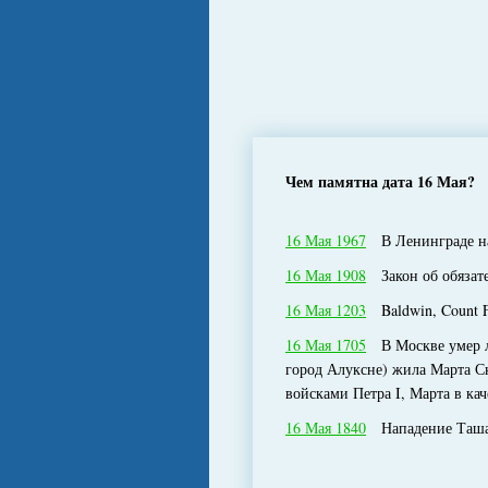
Чем памятна дата 16 Мая?
16 Мая 1967
В Ленинграде на 
16 Мая 1908
Закон об обязате
16 Мая 1203
Baldwin, Count F
16 Мая 1705
В Москве умер лю
город Алуксне) жила Марта Ск
войсками Петра I, Марта в ка
16 Мая 1840
Нападение Ташав