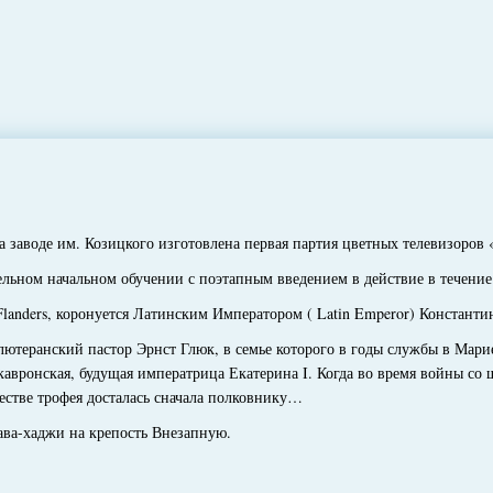
заводе им. Козицкого изготовлена первая партия цветных телевизоров 
льном начальном обучении с поэтапным введением в действие в течение 
landers, коронуется Латинским Императором ( Latin Emperor) Константи
теранский пастор Эрнст Глюк, в семье которого в годы службы в Марие
авронская, будущая императрица Екатерина I. Когда во время войны со
честве трофея досталась сначала полковнику…
а-хаджи на крепость Внезапную.