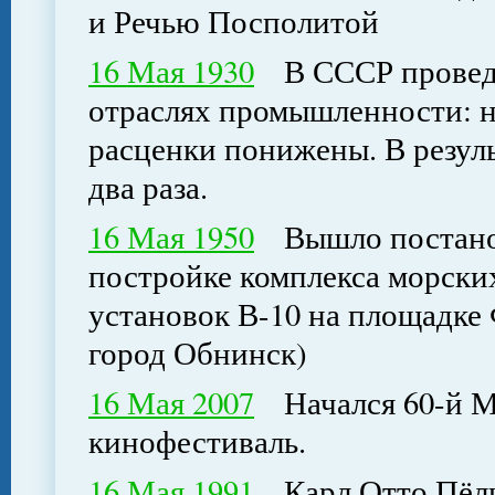
и Речью Посполитой
16 Мая 1930
В СССР проведе
отраслях промышленности: 
расценки понижены. В резуль
два раза.
16 Мая 1950
Вышло постанов
постройке комплекса морски
установок В-10 на площадке
город Обнинск)
16 Мая 2007
Начался 60-й М
кинофестиваль.
16 Мая 1991
Карл Отто Пёль,