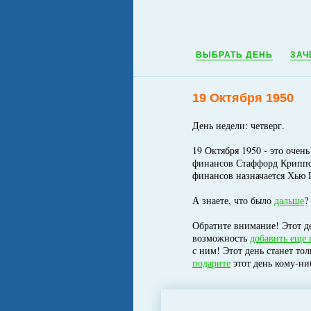
ВЫБРАТЬ ДЕНЬ
ЗАЧ
19 Октября 1950
День недели: четверг.
19 Октября 1950 - это очен
финансов Стаффорд Криппс 
финансов назначается Хью 
А знаете, что было
дальше
?
Обратите внимание! Этот де
возможность
добавить еще 
с ним! Этот день станет то
подарите
этот день кому-ни