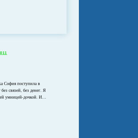
011
ка София поступила в
без связей, без денег. Я
оей умницей-дочкой. И…