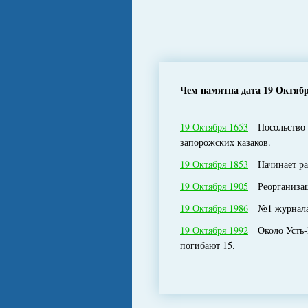
Чем памятна дата 19 Октяб
19 Октября 1653
Посольство ру
запорожских казаков.
19 Октября 1853
Начинает раб
19 Октября 1905
Реорганизац
19 Октября 1986
№1 журнала B
19 Октября 1992
Около Усть-Не
погибают 15.