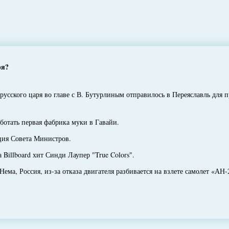
ря?
сского царя во главе с В. Бутурлиным отправилось в Переяславль для п
отать первая фабрика муки в Гавайи.
ия Совета Министров.
illboard хит Синди Лаупер "True Colors".
ма, Россия, из-за отказа двигателя разбивается на взлете самолет «АН-2