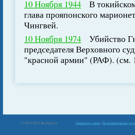
10 Ноября 1944
В токийском 
глава прояпонского марионе
Чингвей.
10 Ноября 1974
Убийство Гю
председателя Верховного су
"красной армии" (РАФ). (см. 1
© 2013-2023 BuyDays.ru
Связаться с нами
|
Пользовательское сог