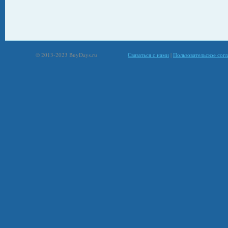
© 2013-2023 BuyDays.ru
Связаться с нами
|
Пользовательское сог