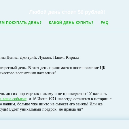
Любой день стоит 50 рублей!
ЕМ ПОКУПАТЬ ДЕНЬ?
КАКОЙ ДЕНЬ КУПИТЬ?
FAQ
ины Денис, Дмитрий, Лукьян, Павел, Кирилл
нтересный день. В этот день принимается постановление ЦК
ческого воспитания населения"
нь до сих пор еще так никому и не принадлежит! У вас есть
и ваше событие
, и 16 Июня 1971 навсегда останется в истории с
ко вашим, больше уже никто не сможет его занять! Или же
будь! Будет уникальный подарок, не правда ли?