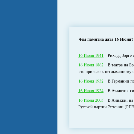
Чем памятна дата 16 Июня?
16 Июня 1941
Рихард Зорге и
16 Июня 1862
В театре на Бро
что привело к неслыханному с
16 Июня 1932
В Германии под
16 Июня 1924
В Атлантик-си
16 Июня 2005
В Айнажи, на гр
Русской партии Эстонии (РПЭ)