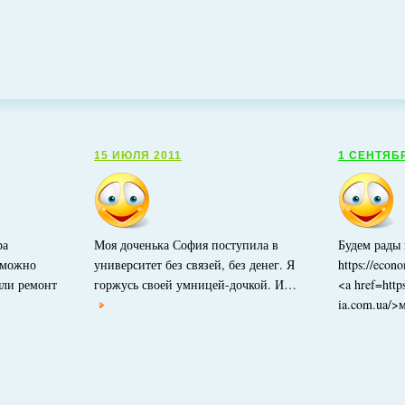
15 ИЮЛЯ 2011
1 СЕНТЯБ
ра
Моя доченька София поступила в
Будем рады 
озможно
университет без связей, без денег. Я
https://econ
яли ремонт
горжусь своей умницей-дочкой. И…
<a href=http
ia.com.ua/