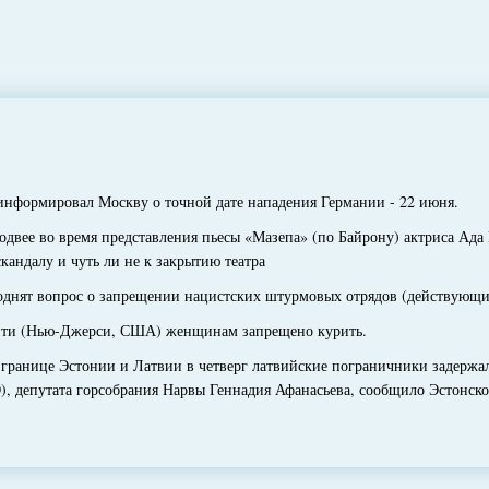
нформировал Москву о точной дате нападения Германии - 22 июня.
двее во время представления пьесы «Мазепа» (по Байрону) актриса Ада
кандалу и чуть ли не к закрытию театра
нят вопрос о запрещении нацистских штурмовых отрядов (действующих 
ти (Нью-Джерси, США) женщинам запрещено курить.
анице Эстонии и Латвии в четверг латвийские пограничники задержали
, депутата горсобрания Нарвы Геннадия Афанасьева, сообщило Эстонско