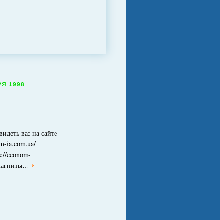
РЯ 1998
видеть вас на сайте
om-ia.com.ua/
s://econom-
>магниты…