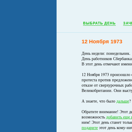
ВЫБРАТЬ ДЕНЬ
ЗАЧ
12 Ноября 1973
День недели: понедельник.
День работников Сбербанка
В этот день отмечают имен
12 Ноября 1973 произошло с
протеста против предложен
отказе от сверхурочных раб
Великобритании. Они высту
А знаете, что было
дальше
?
Обратите внимание! Этот де
возможность
добавить еще 
ним! Этот день станет толь
подарите
этот день кому-ни