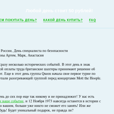
Любой день стоит 50 рублей!
ЕМ ПОКУПАТЬ ДЕНЬ?
КАКОЙ ДЕНЬ КУПИТЬ?
FAQ
 России, День специалиста по безопасности
ины Артем, Марк, Анастасия
разу несколько исторических событий. В этот день в знак
ой оплаты труда британские шахтеры принимают решение об
от. Еще в этот день группа Queen начала свое первое турне по
пали разогревающей группой перед концертами Mott the Hoople.
нь до сих пор еще так никому и не принадлежит! У вас есть
и ваше событие
, и 12 Ноября 1973 навсегда останется в истории с
ко вашим, больше уже никто не сможет его занять! Или же
будь! Будет уникальный подарок, не правда ли?