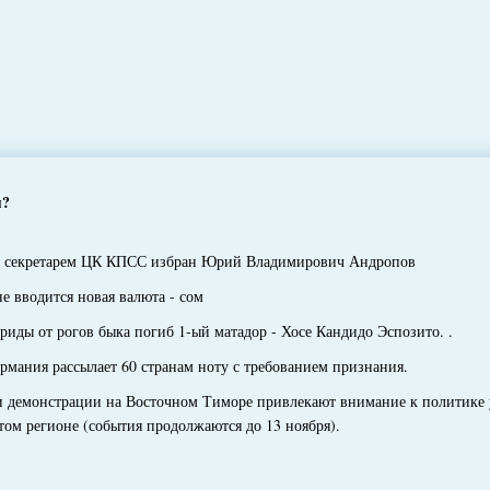
я?
секретарем ЦК КПСС избран Юрий Владимирович Андропов
 вводится новая валюта - сом
иды от рогов быка погиб 1-ый матадор - Хосе Кандидо Эспозито. .
мания рассылает 60 странам ноту с требованием признания.
демонстрации на Восточном Тиморе привлекают внимание к политике 
ом регионе (события продолжаются до 13 ноября).