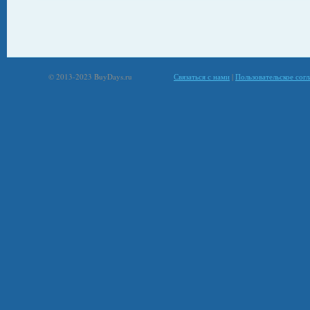
© 2013-2023 BuyDays.ru
Связаться с нами
|
Пользовательское сог