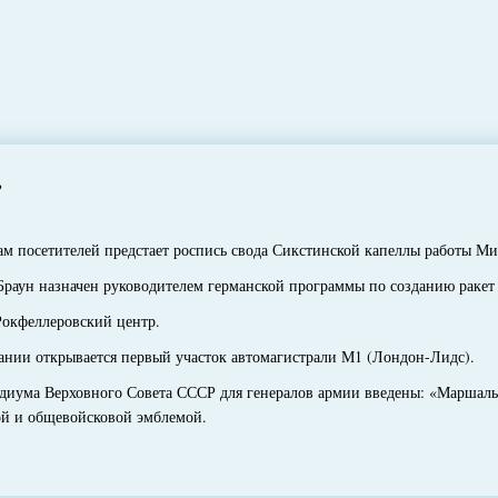
?
 посетителей предстает роспись свода Сикстинской капеллы работы М
ун назначен руководителем германской программы по созданию ракет 
окфеллеровский центр.
ии открывается первый участок автомагистрали М1 (Лондон-Лидс).
ума Верховного Совета СССР для генералов армии введены: «Маршальс
ой и общевойсковой эмблемой.