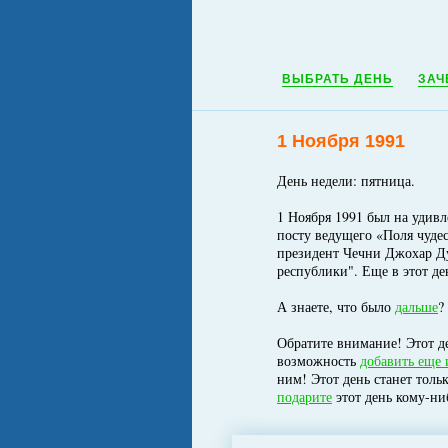
ВЫБРАТЬ ДЕНЬ
ЗАЧ
1 Ноября 1991
День недели: пятница.
1 Ноября 1991 был на удив
посту ведущего «Поля чуде
президент Чечни Джохар Ду
республики". Еще в этот де
А знаете, что было
дальше
?
Обратите внимание! Этот де
возможность
добавить еще 
ним! Этот день станет толь
подарите
этот день кому-ни