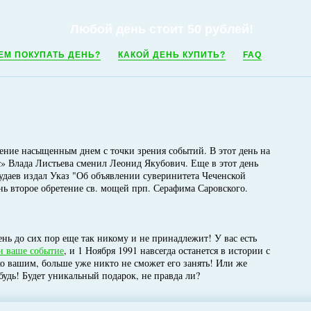
Любой день стоит 50 рублей!
ЕМ ПОКУПАТЬ ДЕНЬ?
КАКОЙ ДЕНЬ КУПИТЬ?
FAQ
ление насыщенным днем с точки зрения событий. В этот день на
с» Влада Листьева сменил Леонид Якубович. Еще в этот день
даев издал Указ "Об объявлении суверинитета Чеченской
нь второе обретение св. мощей прп. Серафима Саровского.
нь до сих пор еще так никому и не принадлежит! У вас есть
и ваше событие
, и 1 Ноября 1991 навсегда останется в истории с
ко вашим, больше уже никто не сможет его занять! Или же
будь! Будет уникальный подарок, не правда ли?