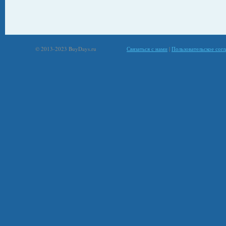
© 2013-2023 BuyDays.ru
Связаться с нами
|
Пользовательское сог