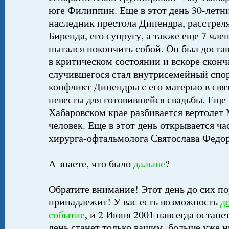
юге Филиппин. Еще в этот день 30-летн
наследник престола Дипендра, расстрел
Биренда, его супругу, а также еще 7 чл
пытался покончить собой. Он был доста
в критическом состоянии и вскоре скон
случившегося стал внутрисемейный спор
конфликт Дипендры с его матерью в связ
невесты для готовившейся свадьбы. Еще в
Хабаровском крае разбивается вертолет
человек. Еще в этот день открывается ча
хирурга-офтальмолога Святослава Федор
А знаете, что было
дальше
?
Обратите внимание! Этот день до сих по
принадлежит! У вас есть возможность
д
событие
, и 2 Июня 2001 навсегда остане
день станет только вашим, больше уже н