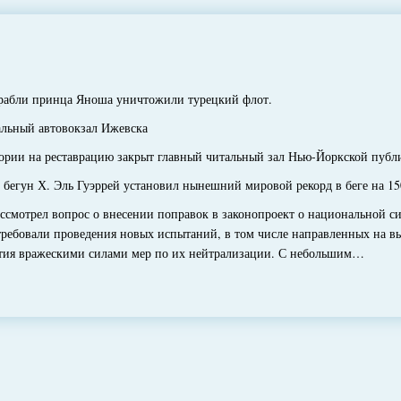
абли принца Яноша уничтожили турецкий флот.
ьный автовокзал Ижевска
рии на реставрацию закрыт главный читальный зал Нью-Йоркской публ
гун Х. Эль Гуэррей установил нынешний мировой рекорд в беге на 1500 
мотрел вопрос о внесении поправок в законопроект о национальной си
ребовали проведения новых испытаний, в том числе направленных на вы
ятия вражескими силами мер по их нейтрализации. С небольшим…