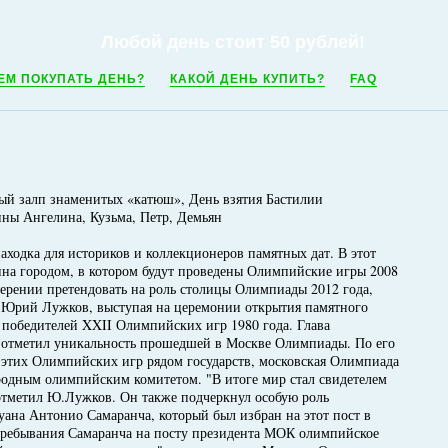
Любой день стоит 50 рублей!
ЕМ ПОКУПАТЬ ДЕНЬ?
КАКОЙ ДЕНЬ КУПИТЬ?
FAQ
ый залп знаменитых «катюш», День взятия Бастилии
ины Ангелина, Кузьма, Петр, Демьян
находка для историков и коллекционеров памятных дат. В этот
ина городом, в котором будут проведены Олимпийские игры 2008
мерении претендовать на роль столицы Олимпиады 2012 года,
 Юрий Лужков, выступая на церемонии открытия памятного
- победителей XXII Олимпийских игр 1980 года. Глава
 отметил уникальность прошедшей в Москве Олимпиады. По его
т этих Олимпийских игр рядом государств, московская Олимпиада
одным олимпийским комитетом. "В итоге мир стал свидетелем
 отметил Ю.Лужков. Он также подчеркнул особую роль
ана Антонио Самаранча, который был избран на этот пост в
 пребывания Самаранча на посту президента МОК олимпийское