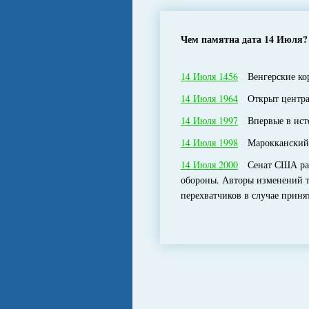
Чем памятна дата 14 Июля?
14 Июля 1456
Венгерские кор
14 Июля 1964
Открыт централ
14 Июля 1997
Впервые в исто
14 Июля 1998
Марокканский бе
14 Июля 2000
Сенат США расс
обороны. Авторы изменений т
перехватчиков в случае прин