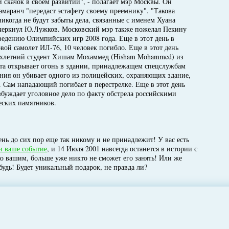
 скачок в своем развитии", - полагает мэр Москвы. Он
маранч "передаст эстафету своему преемнику". "Такова
 никогда не будут забыты дела, связанные с именем Хуана
дчеркнул Ю.Лужков. Московский мэр также пожелал Пекину
ведению Олимпийских игр 2008 года. Еще в этот день в
вой самолет ИЛ-76, 10 человек погибло. Еще в этот день
-хлетний студент Хишам Мохаммед (Hisham Mohammed) из
ета открывает огонь в здании, принадлежащем спецслужбам
ения он убивает одного из полицейских, охраняющих здание,
. Сам нападающий погибает в перестрелке. Еще в этот день
буждает уголовное дело по факту обстрела российскими
ских памятников.
нь до сих пор еще так никому и не принадлежит! У вас есть
и ваше событие
, и 14 Июля 2001 навсегда останется в истории с
ко вашим, больше уже никто не сможет его занять! Или же
будь! Будет уникальный подарок, не правда ли?