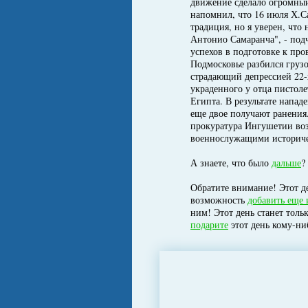
движение сделало огромный
напомнил, что 16 июля Х.Са
традиция, но я уверен, что
Антонио Самаранча", - по
успехов в подготовке к про
Подмосковье разбился грузо
страдающий депрессией 22
украденного у отца пистол
Египта. В результате напад
еще двое получают ранения
прокуратура Ингушетии воз
военнослужащими историче
А знаете, что было
дальше
?
Обратите внимание! Этот де
возможность
добавить еще 
ним! Этот день станет толь
подарите
этот день кому-ни