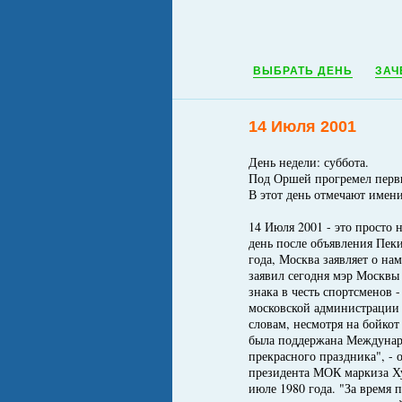
ВЫБРАТЬ ДЕНЬ
ЗАЧ
14 Июля 2001
День недели: суббота.
Под Оршей прогремел перв
В этот день отмечают имен
14 Июля 2001 - это просто 
день после объявления Пек
года, Москва заявляет о на
заявил сегодня мэр Москвы
знака в честь спортсменов 
московской администрации
словам, несмотря на бойко
была поддержана Междунар
прекрасного праздника", -
президента МОК маркиза Ху
июле 1980 года. "За время