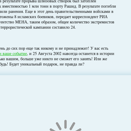
 в результате прорыва шлюзовых створок был затоплен
 вместимостью 1 млн тонн в порту Рашид. В результате погибли
чили ранения. Еще в этот день правительственными войсками в
тожены 8 исламских боевиков, передает корреспондент РИА
гентство МЕНА, таким образом, общее количество экстремистов
итеррористической кампании составило 24.
нь до сих пор еще так никому и не принадлежит! У вас есть
и ваше событие
, и 25 Августа 2002 навсегда останется в истории
лько вашим, больше уже никто не сможет его занять! Или же
будь! Будет уникальный подарок, не правда ли?