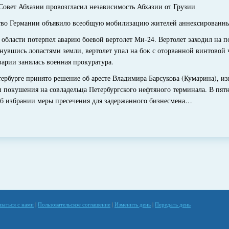
вет Абхазии провозгласил независимость Абхазии от Грузии
о Германии объявило всеобщую мобилизацию жителей аннексированных
ласти потерпел аварию боевой вертолет Ми-24. Вертолет заходил на п
нувшись лопастями земли, вертолет упал на бок с оторванной винтовой 
варии занялась военная прокуратура.
бурге принято решение об аресте Владимира Барсукова (Кумарина), из
 покушения на совладельца Петербургского нефтяного терминала. В пят
об избрании меры пресечения для задержанного бизнесмена…
язаться с нами
|
Пользовательское соглашение
|
Изменить день
|
Передать день