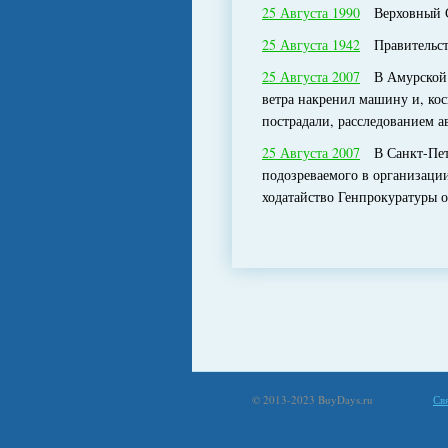
25 Августа 1990
Верховный Со
25 Августа 1942
Правительств
25 Августа 2007
В Амурской об
ветра накренил машину и, кос
пострадали, расследованием а
25 Августа 2007
В Санкт-Петер
подозреваемого в организации
ходатайство Генпрокуратуры 
© 2013-2023 BuyDays.ru
Св