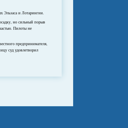
 Эльзаса и Лотарингии.
осадку, но сильный порыв
частью. Пилоты не
вестного предпринимателя,
ницу суд удовлетворил