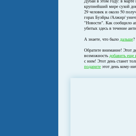
Дубай в этом году: в марте
крупнейший мире сухой док
29 человек и около 50 полу
горах Буэйры /Алжир/ унич
"Новости". Как сообщило а
убитых здесь в течение ант
А знаете, что было
дальше
?
Обратите внимание! Этот де
возможность
добавить еще 
с ним! Этот день станет то
подарите
этот день кому-ни