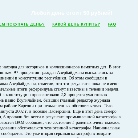
Любой день стоит 50 рублей!
ЕМ ПОКУПАТЬ ДЕНЬ?
КАКОЙ ДЕНЬ КУПИТЬ?
FAQ
то находка для историков и коллекционеров памятных дат. В этот
анным, 97 процентов граждан Азербайджана высказались за
лнений в конституцию республики. Об этом сообщили в
ма Азербайджана, отметив, что эти результаты пока не имеют
тельные итоги референдума станут известны в течении недели.
 в конституцию проголосовали 2,8 процента участников
ень пааво Воугилайнен, бывший главный редактор журнала
ом районе Карелии при невыясненных обстоятельствах. Тело
вгуста 2002 г. в поселке Пяозерский. Еще в этот день семеро
, 6 пропали без вести в результате промышленной катастрофы в
овостей ВАМ сообщает, что состояние 5 раненых очень тяжелое.
едования обстоятельств техногенной катастрофы. Национальная
сообщается. Это уже вторая серьзная катастрофа в эмирате