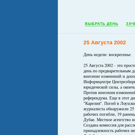
ВЫБРАТЬ ДЕНЬ
ЗАЧ
25 Августа 2002
День недели: воскресенье.
25 Августа 2002 - это прос
день по предварительным д
внесение изменений и допо
Информцентре Центризбирко
юридической силы, а оконча
Против внесения изменений
референдума. Еще в этот д
"Карелия". Погиб в Лоухск
журналиста обнаружили 25 а
рабочих погибли, 19 ранены
Дубае. Местное агентство н
Создана комиссия для рассл
принадлежность рабочих не 