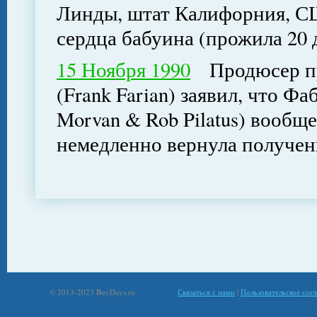
Линды, штат Калифорния, С
сердца бабуина (прожила 20 
15 Ноября 1990
Продюсер про
(Frank Farian) заявил, что Ф
Morvan & Rob Pilatus) вообщ
немедленно вернула получе
© 2013-2023 BuyDays.ru
Связаться с нами
|
Пользовательское сог