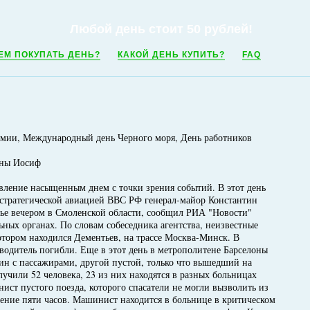
Любой день стоит 50 рублей!
ЕМ ПОКУПАТЬ ДЕНЬ?
КАКОЙ ДЕНЬ КУПИТЬ?
FAQ
мии, Международный день Черного моря, День работников
ины Иосиф
ивление насыщенным днем с точки зрения событий. В этот день
стратегической авиацией ВВС РФ генерал-майор Константин
нье вечером в Смоленской области, сообщил РИА "Новости"
ных органах. По словам собеседника агентства, неизвестные
отором находился Дементьев, на трассе Москва-Минск. В
 водитель погибли. Еще в этот день в метрополитене Барселоны
дин с пассажирами, другой пустой, только что вышедший на
учили 52 человека, 23 из них находятся в разных больницах
ист пустого поезда, которого спасатели не могли вызволить из
чение пяти часов. Машинист находится в больнице в критическом