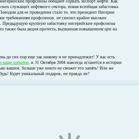
ь нигерийские профсоюзы обещают сорвать экспорт нефти. Как
ских служащих нефтяного сектора, новая всеобщая забастовка
 Поводом для ее проведения стало то, что президент Нигерии
ки требованиям профсоюзов, не снизил крайне высокие
н. Предыдущую крупную забастовку нигерийские профсоюзы
Это также была акция протеста, вызванная повышением цен на
нь до сих пор еще так никому и не принадлежит! У вас есть
и ваше событие
, и 31 Октября 2004 навсегда останется в истории
лько вашим, больше уже никто не сможет его занять! Или же
будь! Будет уникальный подарок, не правда ли?