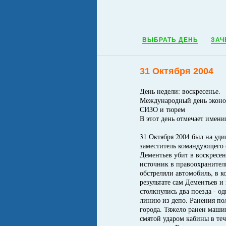
ВЫБРАТЬ ДЕНЬ
ЗАЧ
31 Октября 2004
День недели: воскресенье.
Международный день эконо
СИЗО и тюрем
В этот день отмечает имен
31 Октября 2004 был на уд
заместитель командующего 
Дементьев убит в воскресе
источник в правоохранитель
обстреляли автомобиль, в к
результате сам Дементьев и
столкнулись два поезда - о
линию из депо. Ранения пол
города. Тяжело ранен машин
смятой ударом кабины в те