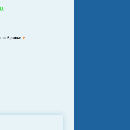
08
ния Аришки