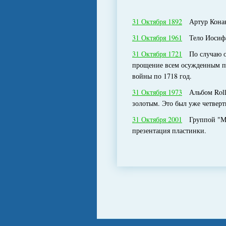
31 Октября 1892
Артур Конан 
31 Октября 1961
Тело Иосифа 
31 Октября 1721
По случаю око
прощение всем осужденным пр
войны по 1718 год.
31 Октября 1973
Альбом Rollin
золотым. Это был уже четвер
31 Октября 2001
Группой "Маш
презентация пластинки.