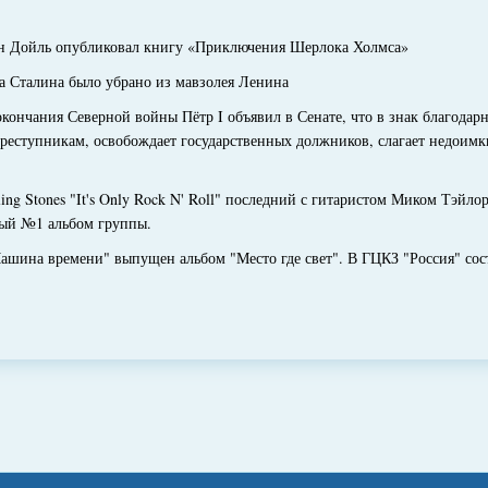
Дойль опубликовал книгу «Приключения Шерлока Холмса»
Сталина было убрано из мавзолея Ленина
нчания Северной войны Пётр I объявил в Сенате, что в знак благодарн
еступникам, освобождает государственных должников, слагает недоимки
g Stones "It's Only Rock N' Roll" последний с гитаристом Миком Тэйлор
тый №1 альбом группы.
ина времени" выпущен альбом "Место где свет". В ГЦКЗ "Россия" сост