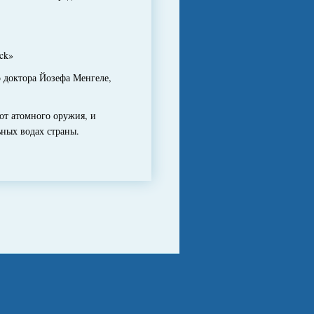
ck»
 доктора Йозефа Менгеле,
т атомного оружия, и
ных водах страны.