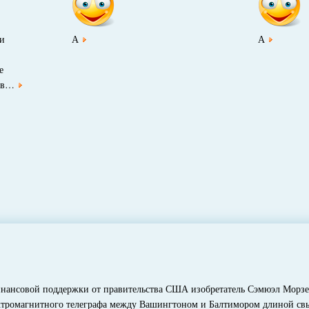
ли
А
А
е
ов…
нсовой поддержки от правительства США изобретатель Сэмюэл Морзе 
ромагнитного телеграфа между Вашингтоном и Балтимором длиной свыш