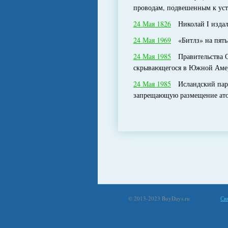
проводам, подвешенным к ус
24 Мая 1826
Николай I издал 
24 Мая 1969
«Битлз» на пять н
24 Мая 1985
Правительства СШ
скрывающегося в Южной Аме
24 Мая 1985
Исландский парла
запрещающую размещение атом
© 2013-2023 BuyDays.ru
Св