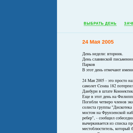
ВЫБРАТЬ ДЕНЬ
ЗАЧ
24 Мая 2005
День недели: вторник.
День славянской письменно
Парков
В этот день отмечают име
24 Мая 2005 - это просто н
самолет Cessna 182 потерпе
Данбури в штате Коннектику
Еще в этот день на Филипп
Погибли четверо членов эк
солиста группы "Дискотек
мостом на Фрунзенской наб
ребер", - сообщил собеседн
вычеркивается из списка пр
местоблюститель, который б