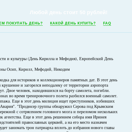
Любой день стоит 50 рублей!
ЕМ ПОКУПАТЬ ДЕНЬ?
КАКОЙ ДЕНЬ КУПИТЬ?
FAQ
сти и культуры (День Кирилла и Мефодия), Европейский День
нины Осип, Кирилл, Мефодий, Никодим
аходка для историков и коллекционеров памятных дат. В этот день
л крушение и загорелся неподалеку от территории аэропорта
т. Двое человек, находившихся на борту самолета, погибли.
инах во время тренировочного полета разбился военный самолет.
ипажа. Еще в этот день милиция ищет преступников, избивших
а Авария". "Продюсер группы обнаружил Серова под Крымским
ережной с сотрясением головного мозга и переломом нескольких
ик агентства. Еще в этот день решением собора имя Иринея
едстоятелей православных церквей, а на его место назначен
удет занимать трон патриарха вплоть до избрания нового главы