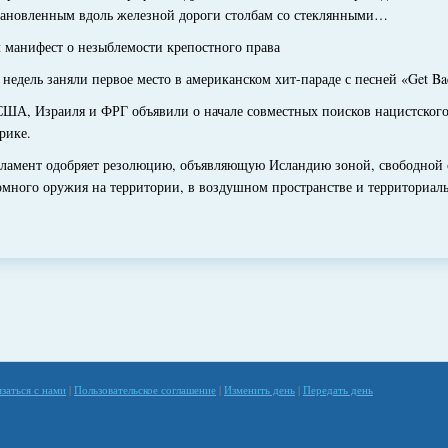
тановленным вдоль железной дороги столбам со стеклянными…
манифест о незыблемости крепостного права
едель заняли первое место в американском хит-параде с песней «Get Ba
А, Израиля и ФРГ объявили о начале совместных поисков нацистского
рике.
мент одобряет резолюцию, объявляющую Исландию зоной, свободной о
ного оружия на территории, в воздушном пространстве и территориаль
язаться с нами
|
Пользовательское соглашение
|
Изменить день
|
Передать день