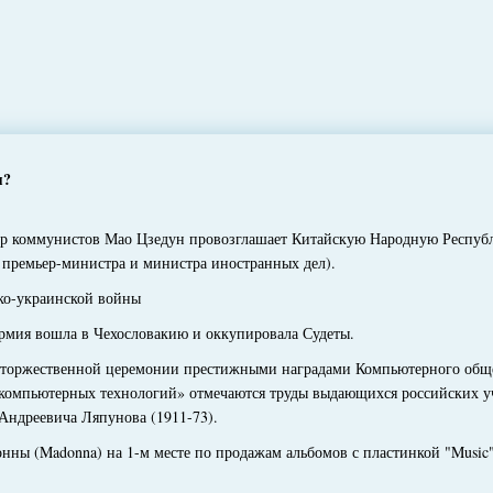
я?
 коммунистов Мао Цзедун провозглашает Китайскую Народную Республ
 премьер-министра и министра иностранных дел).
о-украинской войны
мия вошла в Чехословакию и оккупировала Судеты.
оржественной церемонии престижными наградами Компьютерного общес
 компьютерных технологий» отмечаются труды выдающихся российских у
 Андреевича Ляпунова (1911-73).
ы (Madonna) на 1-м месте по продажам альбомов с пластинкой "Music"