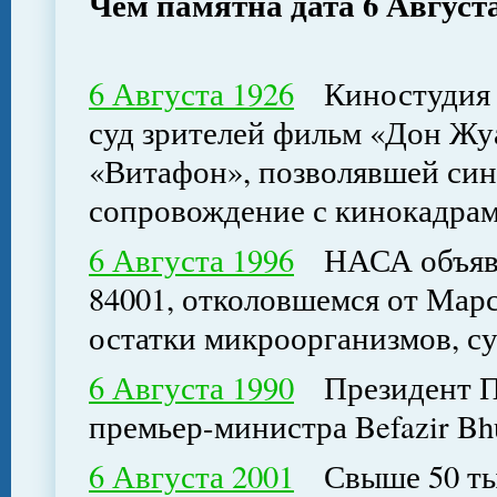
Чем памятна дата 6 Август
6 Августа 1926
Киностудия «W
суд зрителей фильм «Дон Жу
«Витафон», позволявшей си
сопровождение с кинокадра
6 Августа 1996
НАСА объявил
84001, отколовшемся от Мар
остатки микроорганизмов, су
6 Августа 1990
Президент Па
премьер-министра Befazir Bhu
6 Августа 2001
Свыше 50 тыс.